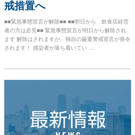
戒措置へ
■■緊急事態宣言が解除■■ ■■明日から 飲食店経営
者の方は必見■■ 緊急事態宣言が明日から解除され
ます 解除はされますが、独自の厳重警戒宣言が発令
されます！ 感染者が落ち着いてい …