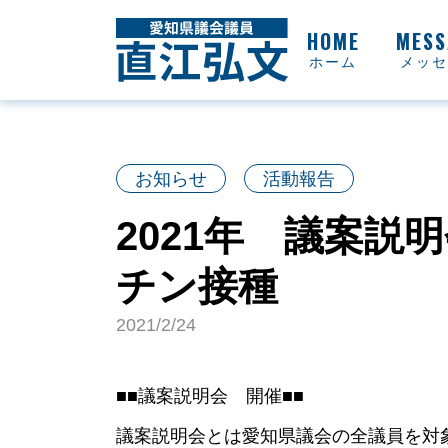
ホーム
メッセ
お知らせ
活動報告
2021年 議案
チン接種
2021/2/24
■■議案説明会 開催■■
議案説明会とは愛知県議会の全議員を対