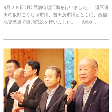
8月２８日（月）早朝街頭活動を行いました。 港区選
出の坂野こうじゅ市議、吉田茂市議とともに、西稲
永交差点で街頭演説を行いました。 &nbs …