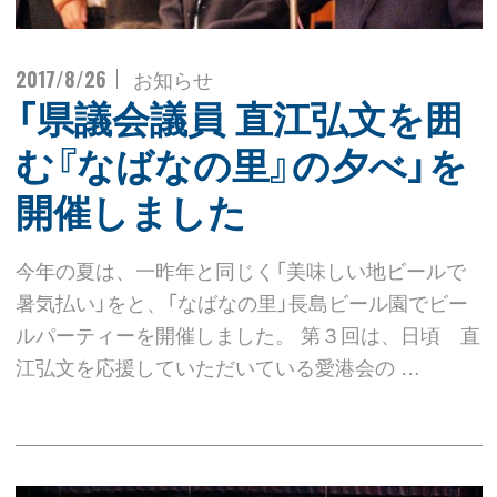
2017/8/26
お知らせ
「県議会議員 直江弘文を囲
む『なばなの里』の夕べ」を
開催しました
今年の夏は、一昨年と同じく「美味しい地ビールで
暑気払い」をと、「なばなの里」長島ビール園でビー
ルパーティーを開催しました。 第３回は、日頃 直
江弘文を応援していただいている愛港会の …