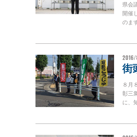
県会
開催
のま
2016/
街
８月
彰三
に、