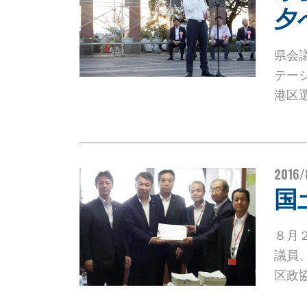
夕
県会
テー
港区
2016/
国
８月
議員
区政