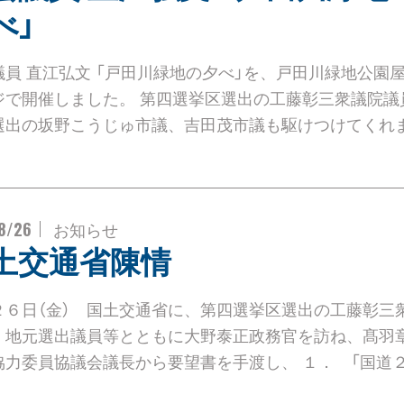
べ」
議員 直江弘文 「戸田川緑地の夕べ」を、戸田川緑地公園
ジで開催しました。 第四選挙区選出の工藤彰三衆議院議
選出の坂野こうじゅ市議、吉田茂市議も駆けつけてくれま
8/26
お知らせ
土交通省陳情
２６日（金） 国土交通省に、第四選挙区選出の工藤彰三
、地元選出議員等とともに大野泰正政務官を訪ね、髙羽
協力委員協議会議長から要望書を手渡し、 １． 「国道２