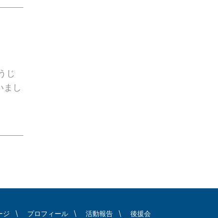
うじ
いまし
ージ
プロフィール
活動報告
後援会