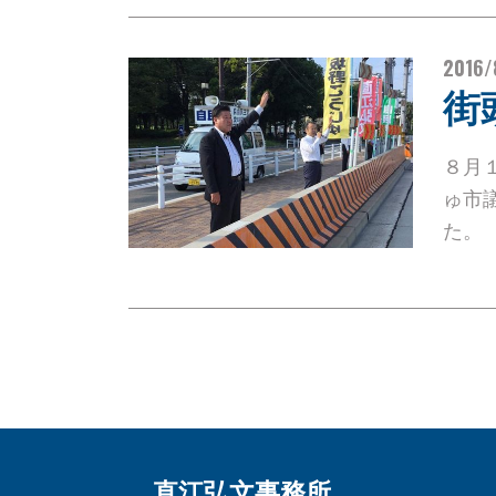
2016/
街
８月
ゅ市
た
直江弘文事務所