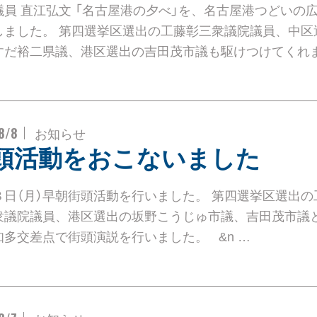
議員 直江弘文 「名古屋港の夕べ」を、名古屋港つどいの
しました。 第四選挙区選出の工藤彰三衆議院議員、中区
すだ裕二県議、港区選出の吉田茂市議も駆けつけてくれま
8/8
お知らせ
頭活動をおこないました
８日（月）早朝街頭活動を行いました。 第四選挙区選出の
衆議院議員、港区選出の坂野こうじゅ市議、吉田茂市議
知多交差点で街頭演説を行いました。 &n …