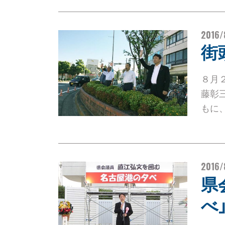
2016/
街
８月
藤彰
もに
2016/
県
べ