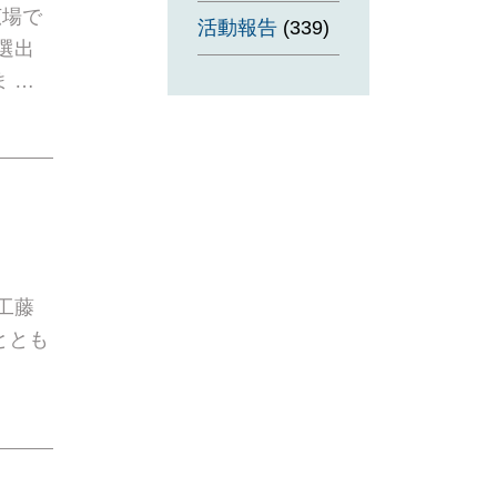
広場で
活動報告
(339)
選出
 …
工藤
ととも