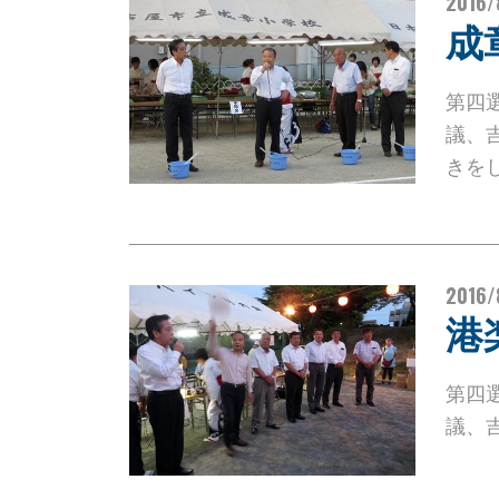
2016/
成
第四
議、
きを
2016/
港
第四
議、