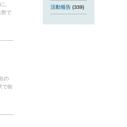
）に、
活動報告
(339)
業所で
出の
駅で街