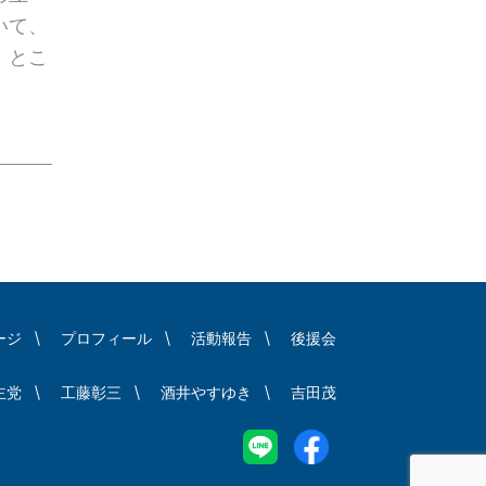
いて、
。とこ
ージ
プロフィール
活動報告
後援会
主党
工藤彰三
酒井やすゆき
吉田茂