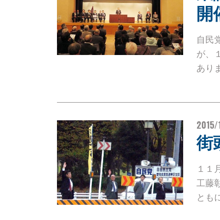
開
自民
が、
あり
2015/
街
１１
工藤
とも