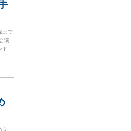
手
渫土で
会議
ンド
め
め立