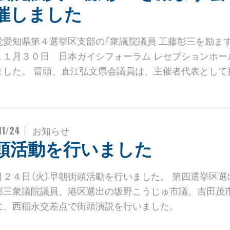
催しました
党愛知県第４選挙区支部の「衆議院議員 工藤彰三を励ます
１１月３０日 日本ガイシフォーラム レセプションホー
ました。 冒頭、直江弘文県会議員は、主催者代表として
11/24
お知らせ
頭活動を行いました
月２４日（火）早朝街頭活動を行いました。 第四選挙区選
彰三衆議院議員、港区選出の坂野こうじゅ市議、吉田茂
に、西稲永交差点で街頭演説を行いました。