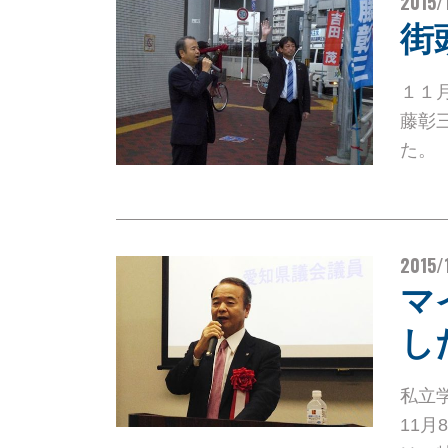
2015/
街
１１
藤彰
た。
2015/
マ
し
私立
11