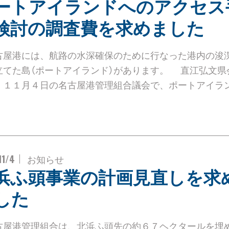
ートアイランドへのアクセス
検討の調査費を求めました
屋港には、航路の水深確保のために行なった港内の浚
立てた島（ポートアイランド）があります。 直江弘文県
、１１月４日の名古屋港管理組合議会で、ポートアイラ
11/4
お知らせ
浜ふ頭事業の計画見直しを求
した
屋港管理組合は、北浜ふ頭先の約６７ヘクタールを埋