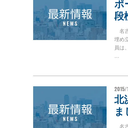
ポ
段
名古
埋め
員は
…
2015/
北
ま
名古