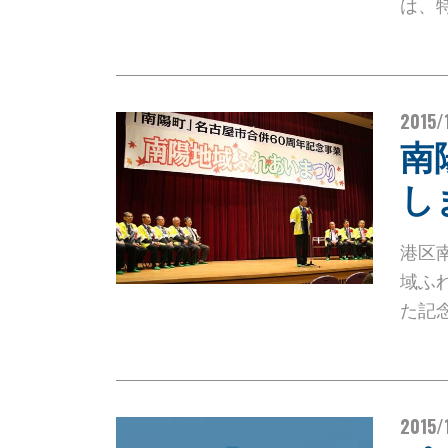
は、
2015/
南
し
港区
域ふ
た記念
2015/