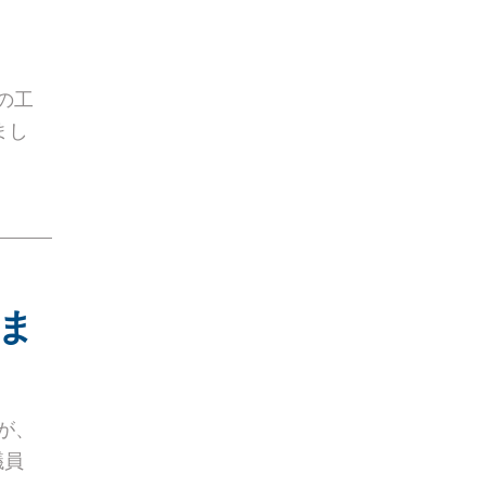
の工
まし
しま
が、
議員