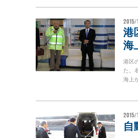
2015/
港
海
港区
た。
海上
2015/
自