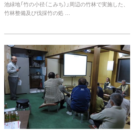
池緑地「竹の小径（こみち）」周辺の竹林で実施した、
竹林整備及び伐採竹の処 …