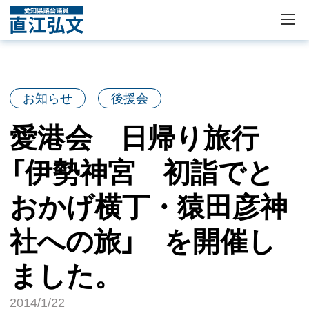
お知らせ
後援会
愛港会 日帰り旅行
「伊勢神宮 初詣でと
おかげ横丁・猿田彦神
社への旅」 を開催し
ました。
2014/1/22