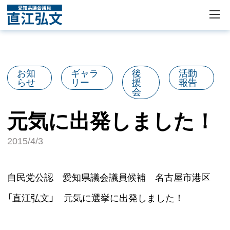
お知
ギャラ
後
活動
らせ
リー
援
報告
会
元気に出発しました！
2015/4/3
自民党公認 愛知県議会議員候補 名古屋市港区
「直江弘文」 元気に選挙に出発しました！