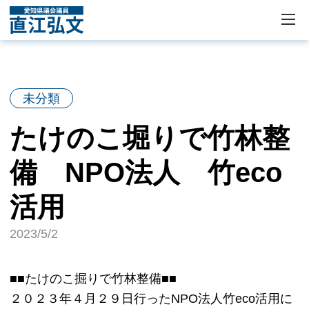
未分類
たけのこ堀りで竹林整
備 NPO法人 竹eco
活用
2023/5/2
■■たけのこ掘りで竹林整備■■
２０２３年４月２９日行ったNPO法人竹eco活用に