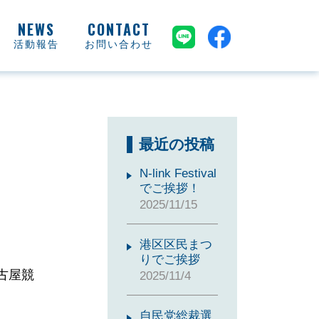
活動報告
お問い合わせ
最近の投稿
N-link Festival
でご挨拶！
2025/11/15
港区区民まつ
りでご挨拶
古屋競
2025/11/4
自民党総裁選