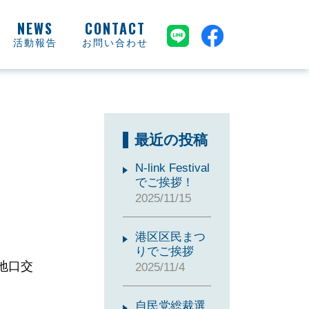
活動報告
お問い合わせ
最近の投稿
N-link Festival
でご挨拶！
2025/11/15
港区区民まつ
りでご挨拶
地口交
2025/11/4
自民党総裁選